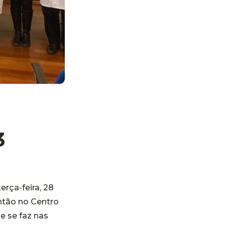
3
rça-feira, 28
então no Centro
ue se faz nas