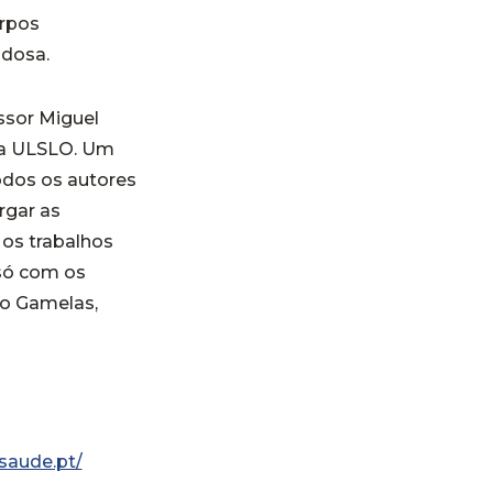
orpos
idosa.
ssor Miguel
 da ULSLO. Um
odos os autores
rgar as
 os trabalhos
só com os
ão Gamelas,
saude.pt/