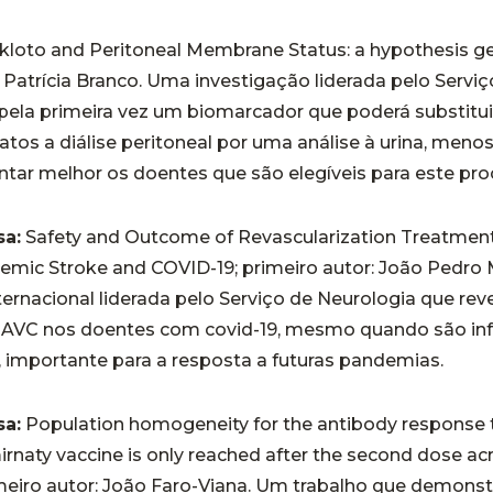
kloto and Peritoneal Membrane Status: a hypothesis ge
: Patrícia Branco. Uma investigação liderada pelo Serviç
 pela primeira vez um biomarcador que poderá substitui
tos a diálise peritoneal por uma análise à urina, menos
ntar melhor os doentes que são elegíveis para este pr
a:
Safety and Outcome of Revascularization Treatment
emic Stroke and COVID-19; primeiro autor: João Pedro
ternacional liderada pelo Serviço de Neurologia que reve
 AVC nos doentes com covid-19, mesmo quando são in
 importante para a resposta a futuras pandemias.
a:
Population homogeneity for the antibody response 
aty vaccine is only reached after the second dose acro
imeiro autor: João Faro-Viana. Um trabalho que demons