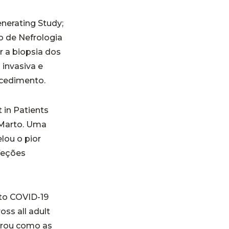
nerating Study;
o de Nefrologia
r a biopsia dos
 invasiva e
ocedimento.
 in Patients
 Marto. Uma
lou o pior
feções
to COVID-19
ss all adult
trou como as