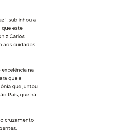
z”, sublinhou a
o que este
niz Carlos
o aos cuidados
 excelência na
ara que a
mónia que juntou
ão Pais, que há
.
 no cruzamento
oentes.