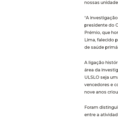
nossas unidade
“A investigação
presidente do C
Prémio, que ho
Lima, falecido
de saúde primár
A ligação histó
área da investi
ULSLO seja uma 
vencedores e c
nove anos criou
Foram distingui
entre a ativida