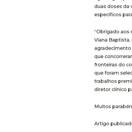
duas doses da v
específicos par
“Obrigado aos 
Viana Baptista,
agradecimento 
que concorreram
fronteiras do c
que foram sele
trabalhos premi
diretor clínico
Muitos parabén
Artigo publica