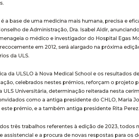
s.
 é a base de uma medicina mais humana, precisa e efica
onselho de Administração, Dra. Isabel Aldir, anunciand
menageia o médico e investigador do Hospital Egas Mo
 precocemente em 2012, será alargado na próxima ediçã
ios da ULS.
rica da ULSLO à Nova Medical School e os resultados de
gação, celebrados nestes prémios, reforçam o projeto p
ULS Universitária, determinação reiterada nesta ceri
onvidados como a antiga presidente do CHLO, Maria Jo
 este prémio, e a também antiga presidente Rita Perez
dos três trabalhos referentes à edição de 2023, todos
de assistencial e a procura de novas respostas para os d