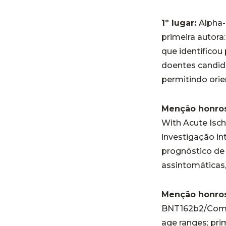
1º lugar:
Alpha-
primeira autora
que identificou
doentes candida
permitindo orie
Menção honros
With Acute Isch
investigação in
prognóstico de
assintomáticas,
Menção honros
BNT162b2/Comirn
age ranges; pr